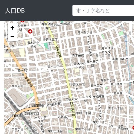
人口DB
+
−